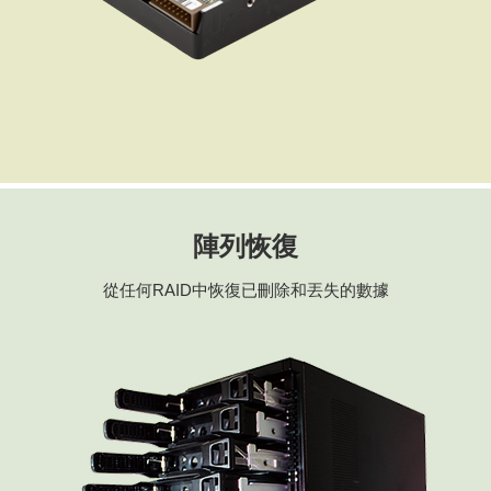
陣列恢復
從任何RAID中恢復已刪除和丟失的數據