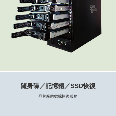
隨身碟／記憶體／SSD恢復
晶片級的數據恢復服務