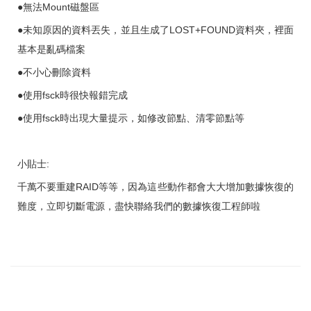
●無法Mount磁盤區
●未知原因的資料丟失，並且生成了LOST+FOUND資料夾，裡面
基本是亂碼檔案
●不小心刪除資料
●使用fsck時很快報錯完成
●使用fsck時出現大量提示，如修改節點、清零節點等
小貼士:
千萬不要重建RAID等等，因為這些動作都會大大增加數據恢復的
難度，立即切斷電源，盡快聯絡我們的數據恢復工程師啦