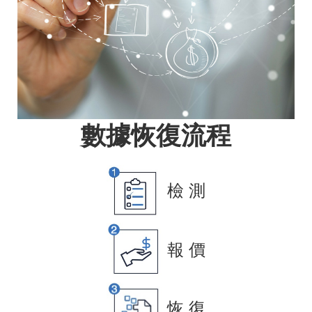
數據恢復流程
檢 測
報 價
恢 復