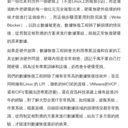
製一份出來到另外一個硬碟上（不是Linux上的複製(cp)，而是通
過軟件把硬碟的每一個位元完全複製出來，硬碟無硬件損壞的時
候才能進行這個操作），而這個步驟需要用到防寫裝置（Write
Blocker），以防止數據被更改。數據恢復工程師了解損壞的情況
後，從而製定相對應的方案來進行數據重組，就能正常恢復硬碟
的原來數據。
如果是硬件故障，數據恢復工程師會先利用專業設備和自家的工
具去解決硬件問題，硬碟內部是非常精密。謹記千萬不要自己打
開硬碟，因為沒有專業訓練和設備，必然會令硬碟受損。
我們的數據恢復工程師除了擁有非常高的數據恢復技術外，並且
同時擁有Linux 的 LPI ，微軟的MCSE的資格，VMware的VCP，
還有CIFI(電腦法證專業證書)，還在資迅科技基建上擁有超過20
年的經驗，對了解大型企業IT非常熟識，如伺服器，虛擬系統，
作業系統，檔案架構、目錄區域和數據區域的損壞情況都非常熟
識，從而制定相對應的方案來進行數據重組，結合了多方面的經
驗，才能達到數據恢復最好的效果。