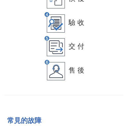
驗 收
交 付
售 後
常見的故障