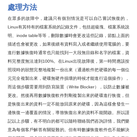
處理方法
在眾多的故障中，建議只有個別情況是可以自己嘗試恢復的，
Linux有其特有的檔案系統的記錄文件，包括超級塊、檔案系統說
明、inode table等等，刪除數據時會更改這些記錄，節點上面的
描述也會被更改，如果後續有資料寫入或者繼續使用電腦的，要
進行數據恢復時通常也只能找到一大段無目錄和名字的檔案，資
料完整度無法達到100%。在Linux出現故障後，第一時間應該按
照現時的狀態完整地複製一份出來（通過軟件把硬碟的每一個位
元完全複製出來，硬碟無硬件損壞的時候才能進行這個操作），
而這個步驟需要用到防寫裝置（Write Blocker），以防止數據被
更改。然後再用數據恢復軟件對剛複製出來的硬碟進行恢復，但
是恢復出來的資料一定不能放回原來的硬碟，因為這樣會發生一
邊恢復一邊覆蓋的情況，導致恢復出來的資料不能開啟。所以謹
記以上步驟，有不明白的都可以隨時聯絡我們咨詢詳情，我們樂
意為每個客戶解答有關疑難的。但有時數據恢復軟件也不能解決