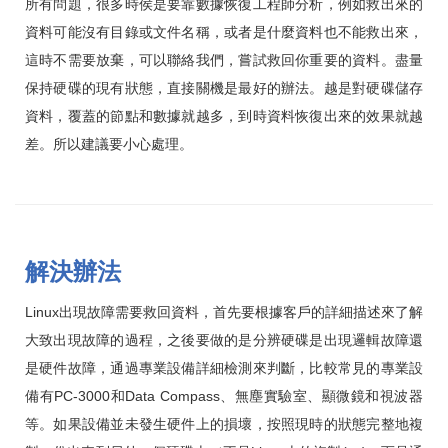
所有問題，很多時侯是要靠數據恢復工程師分析，例如救出來的
資料可能沒有目錄或文件名稱，或者是什麼資料也不能救出來，
這時不需要放棄，可以聯絡我們，嘗試救回你重要的資料。盡量
保持硬碟的現有狀態，直接關機是最好的辦法。越是對硬碟儲存
資料，覆蓋的節點和數據就越多，到時資料恢復出來的效果就越
差。所以建議要小心處理。
解決辦法
Linux出現故障需要救回資料，首先要根據客戶的詳細描述來了解
大致出現故障的過程，之後要做的是分辨硬碟是出現邏輯故障還
是硬件故障，通過專業設備詳細檢測來判斷，比較常見的專業設
備有PC-3000和Data Compass、無塵實驗室、顯微鏡和視波器
等。如果設備並未發生硬件上的損壞，按照現時的狀態完整地複