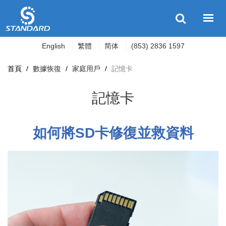
English
繁體
简体
(853) 2836 1597
首頁
/
數據恢復
/
家庭用戶
/
記憶卡
記憶卡
如何將SD卡修
復並救資料