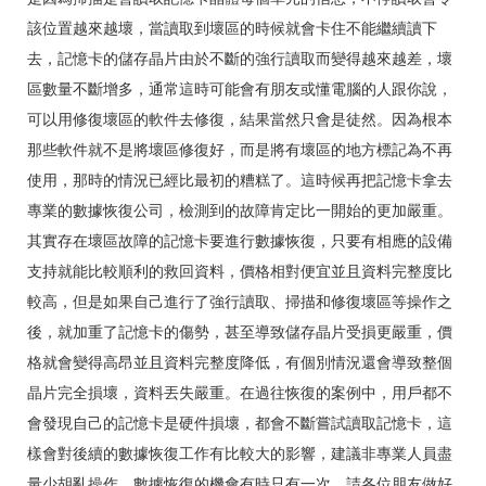
該位置越來越壞，當讀取到壞區的時候就會卡住不能繼續讀下
去，記憶卡的儲存晶片由於不斷的強行讀取而變得越來越差，壞
區數量不斷增多，通常這時可能會有朋友或懂電腦的人跟你說，
可以用修復壞區的軟件去修復，結果當然只會是徒然。因為根本
那些軟件就不是將壞區修復好，而是將有壞區的地方標記為不再
使用，那時的情況已經比最初的糟糕了。這時候再把記憶卡拿去
專業的數據恢復公司，檢測到的故障肯定比一開始的更加嚴重。
其實存在壞區故障的記憶卡要進行數據恢復，只要有相應的設備
支持就能比較順利的救回資料，價格相對便宜並且資料完整度比
較高，但是如果自己進行了強行讀取、掃描和修復壞區等操作之
後，就加重了記憶卡的傷勢，甚至導致儲存晶片受損更嚴重，價
格就會變得高昂並且資料完整度降低，有個別情況還會導致整個
晶片完全損壞，資料丟失嚴重。在過往恢復的案例中，用戶都不
會發現自己的記憶卡是硬件損壞，都會不斷嘗試讀取記憶卡，這
樣會對後續的數據恢復工作有比較大的影響，建議非專業人員盡
量少胡亂操作。數據恢復的機會有時只有一次，請各位朋友做好