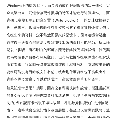
Windows上的複製貼上，而是通過軟件把記憶卡的每一個位元完
全複製出來，記憶卡無硬件損壞的時候才能進行這個操作），而
這個步驟需要用到防寫裝置（Write Blocker），以防止數據被更
改，然後再用數據恢復軟件對剛複製出來的檔案進行恢復，但是
恢復出來的資料一定不能放回原來的記憶卡，因為這樣會發生一
邊恢復一邊覆蓋的情況，導致恢復出來的資料不能開啟。所以謹
記以上步驟，有不明白的都可以隨時聯絡我們咨詢詳情，我們樂
意為每個客戶解答有關疑難的。但有時數據恢復軟件也不能解決
所有問題，很多時侯是要靠數據恢復工程師分析，例如救出來的
資料可能沒有目錄或文件名稱，或者是什麼資料也不能救出來，
這時不需要放棄，可以聯絡我們，嘗試救回你重要的資料。
如果記憶卡是硬件損壞，因為沒有專業技術和設備，胡亂嘗試真
的會令記憶卡情況變差或資料永遠消失，記憶卡是有擦寫次數限
制的, 例如記憶卡出現了壞區故障，卻用數據恢復軟件去掃描記
憶卡，這時就會發覺記憶卡越讀越慢，甚至出現當機的狀態，這
是因為掃描是會讀取記憶卡晶體每個單元的信息，不停讀取會令