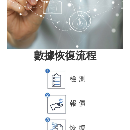
數據恢復流程
檢 測
報 價
恢 復