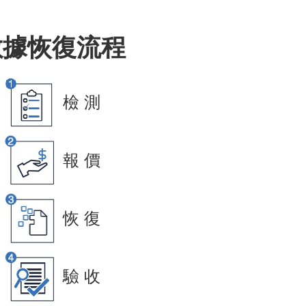
數據恢復流程
檢 測
報 價
恢 復
驗 收