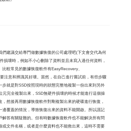
我們建議交給專門做數據恢復的公司處理吧(下文會交代為何
硬件損壞時，例如不小心刪除了資料並且未寫入過任何資料，
常見的數據恢復軟件有EasyRecovery、
，使用時也需要注意和辨識其好壞。當然，在自己進行嘗試前，有些步驟
一步就是對SSD按照現時的狀態完整地複製一份出來到另外
一個位元完全複製出來，SSD無硬件損壞的時候才能進行這個操
據被更改，然後再用數據恢復軟件對剛複製出來的硬碟進行恢復，
復一邊覆蓋的情況，導致恢復出來的資料不能開啟。所以謹記
戶解答有關疑難的。但有時數據恢復軟件也不能解決所有問
錄或文件名稱，或者是什麼資料也不能救出來，這時不需要