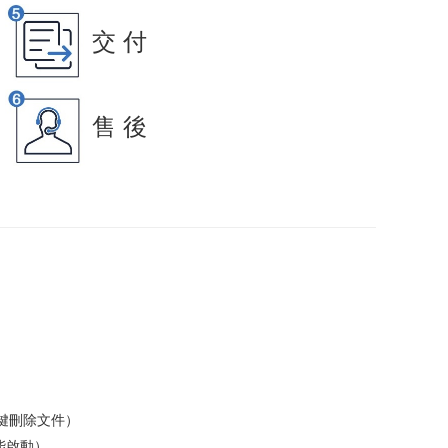
交 付
售 後
e鍵刪除文件）
能啟動）