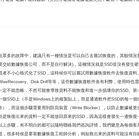
在眾多的故障中，建議只有一種情況是可以自己去嘗試恢復的，其餘情況
要交給數據恢復公司，而不是自行解決)，這種情況就是SSD並沒有發生
或者不小心格式化了SSD，這時候你可以嘗試用數據恢復軟件去恢復資料。比較
WiseRecovery、Disk Drill等等，這些數據恢復軟件各有利弊
一定不能忽略，不然可能會導致資料不能恢復和進一步損壞你的SSD。第
一個SSD上（不是Windows上的複製貼上，而是通過軟件把SSD的每
作），而這個步驟需要用到防寫裝置（Write Blocker），以防止數
但是恢復出來的資料一定不能放回原來的SSD，因為這樣會發生一邊恢
以上步驟，有不明白的都可以隨時聯絡我們咨詢詳情，我們樂意為每個客
題，很多時侯是要靠數據恢復工程師分析，例如救出來的資料可能沒有目